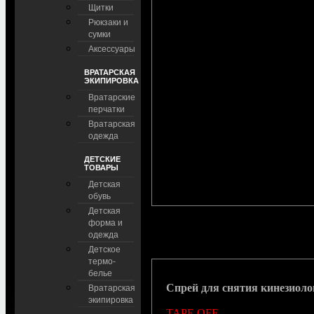
Щитки
Рюкзаки и
сумки
Аксессуары
ВРАТАРСКАЯ
ЭКИПИРОВКА
Вратарские
перчатки
Вратарская
одежда
ДЕТСКИЕ
ТОВАРЫ
Детская
обувь
Детская
форма и
одежда
Детское
термо-
белье
Спрей для снятия кинезиоло
Вратарская
экипировка
TAPE OFF